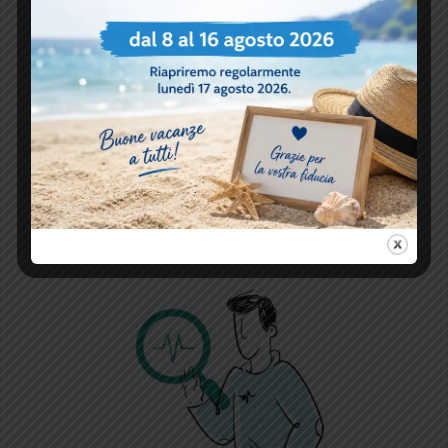
offrire visite mediche di alto
livello, riducendo la necessità di
spostamenti verso altre strutture.
Questo aspetto è
particolarmente apprezzato dai
pazienti della provincia di
Vicenza che cercano un servizio
completo vicino a casa.