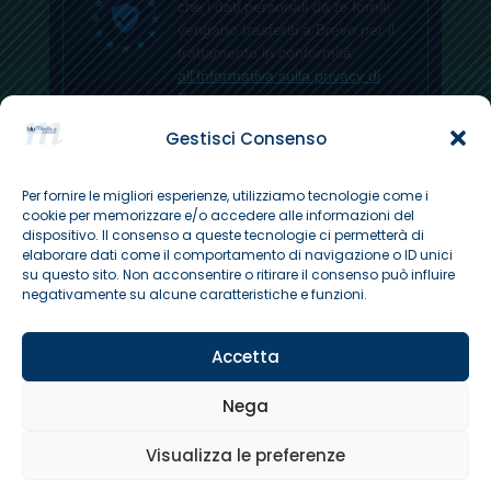
che i dati personali da te forniti
vengano trasferiti a Brevo per il
trattamento in conformità
all'Informativa sulla privacy di
Brevo.
Gestisci Consenso
ISCRIVITI
Per fornire le migliori esperienze, utilizziamo tecnologie come i
cookie per memorizzare e/o accedere alle informazioni del
dispositivo. Il consenso a queste tecnologie ci permetterà di
elaborare dati come il comportamento di navigazione o ID unici
su questo sito. Non acconsentire o ritirare il consenso può influire
negativamente su alcune caratteristiche e funzioni.
Copyright © 2026 Poliambulatorio BluMedica a
Accetta
Sandrigo (VI). All Rights Reserved.
Nega
Visualizza le preferenze
Website creato by
Best Strategy
Prenota un appuntamento online