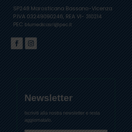
SP248 Marosticana Bassano-Vicenza
P.IVA 03249090246, REA VI- 310214
PEC
blumedicasrl@pec.it
Newsletter
Iscriviti alla nostra newsletter e resta
aggiornata/o.