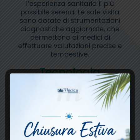
l’esperienza sanitaria il più
possibile serena. Le sale visita
sono dotate di strumentazioni
diagnostiche aggiornate, che
permettono ai medici di
effettuare valutazioni precise e
tempestive.
Tecnologia
Avanzata e
Attenzione al
Paziente
La combinazione tra tecnologia
e professionalità consente di