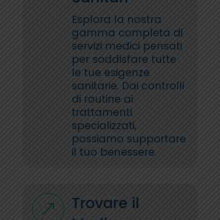
Esplora la nostra
gamma completa di
servizi medici pensati
per soddisfare tutte
le tue esigenze
sanitarie. Dai controlli
di routine ai
trattamenti
specializzati,
possiamo supportare
il tuo benessere.
Trovare il
&