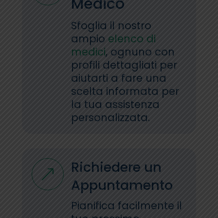
Medico
Sfoglia il nostro
ampio
elenco di
medici
, ognuno con
profili dettagliati per
aiutarti a fare una
scelta informata per
la tua assistenza
personalizzata.
Richiedere un
&
Appuntamento
Pianifica facilmente il