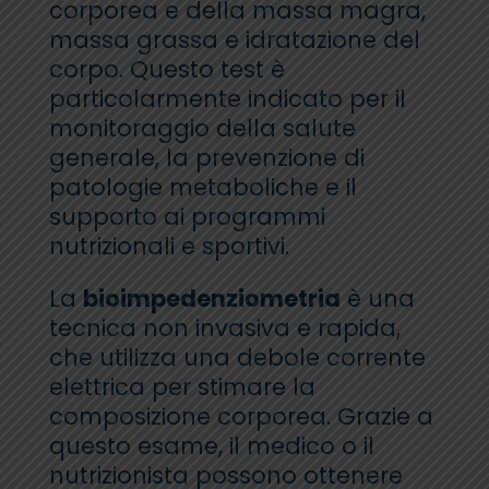
corporea e della massa magra,
massa grassa e idratazione del
corpo. Questo test è
particolarmente indicato per il
monitoraggio della salute
generale, la prevenzione di
patologie metaboliche e il
supporto ai programmi
nutrizionali e sportivi.
La
bioimpedenziometria
è una
tecnica non invasiva e rapida,
che utilizza una debole corrente
elettrica per stimare la
composizione corporea. Grazie a
questo esame, il medico o il
nutrizionista possono ottenere