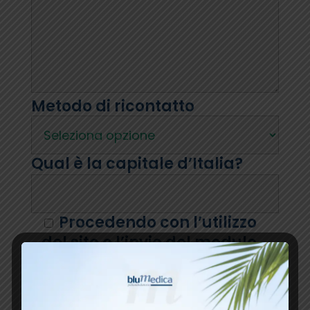
Metodo di ricontatto
Qual è la capitale d’Italia?
Procedendo con l’utilizzo
del sito o l’invio del modulo,
dichiaro di aver preso visione
dell’informativa privacy e di
prestare il consenso al