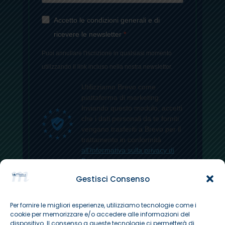
Accetto le condizioni generali e di
ricevere le newsletter
Puoi annullare l'iscrizione in qualsiasi momento
utilizzando il link incluso nella nostra newsletter.
Utilizziamo Brevo come
piattaforma di marketing.
Inviando questo modulo, accetti
che i dati personali da te forniti
vengano trasferiti a Brevo per il
trattamento in conformità
all'Informativa sulla privacy di
Brevo.
Gestisci Consenso
ISCRIVITI
Per fornire le migliori esperienze, utilizziamo tecnologie come i
cookie per memorizzare e/o accedere alle informazioni del
dispositivo. Il consenso a queste tecnologie ci permetterà di