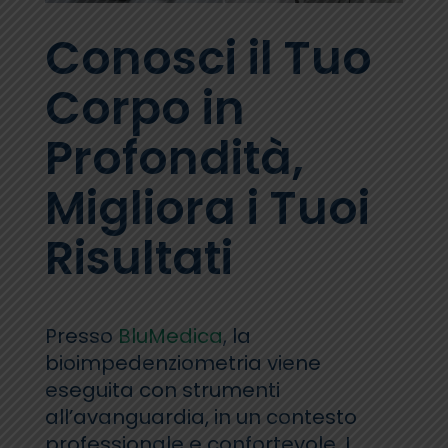
Conosci il Tuo
Corpo in
Profondità,
Migliora i Tuoi
Risultati
Presso
BluMedica
, la
bioimpedenziometria viene
eseguita con strumenti
all’avanguardia, in un contesto
professionale e confortevole. I