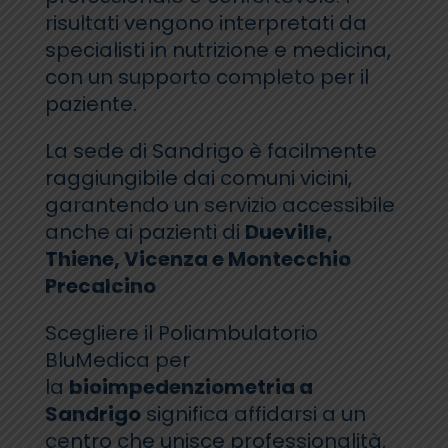
risultati vengono interpretati da
specialisti in nutrizione e medicina,
con un supporto completo per il
paziente.
La sede di Sandrigo è facilmente
raggiungibile dai comuni vicini,
garantendo un servizio accessibile
anche ai pazienti di
Dueville,
Thiene, Vicenza e Montecchio
Precalcino
Scegliere il Poliambulatorio
BluMedica per
la
bioimpedenziometria a
Sandrigo
significa affidarsi a un
centro che unisce professionalità,