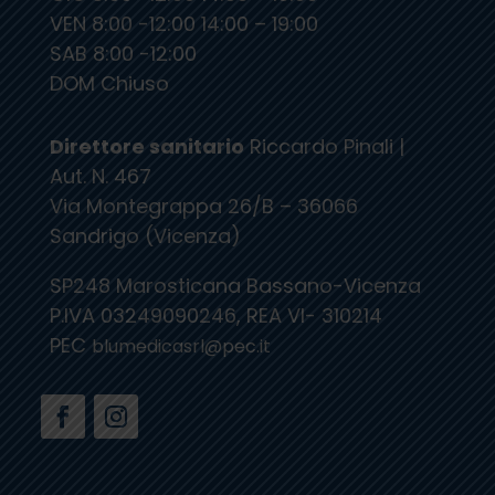
VEN 8:00 -12:00 14:00 – 19:00
SAB 8:00 -12:00
DOM Chiuso
Direttore sanitario
Riccardo Pinali |
Aut. N. 467
Via Montegrappa 26/B – 36066
Sandrigo (Vicenza)
SP248 Marosticana Bassano-Vicenza
P.IVA 03249090246, REA VI- 310214
PEC
blumedicasrl@pec.it