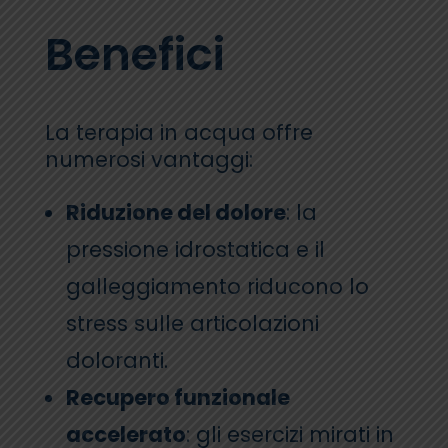
Benefici
La terapia in acqua offre
numerosi vantaggi:
Riduzione del dolore
: la
pressione idrostatica e il
galleggiamento riducono lo
stress sulle articolazioni
doloranti.
Recupero funzionale
accelerato
: gli esercizi mirati in