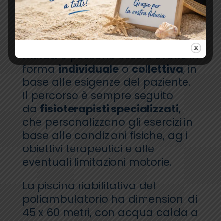
Le sedute di idrokinesiterapia
presso
Blumedica
durano
50
minuti
e possono essere svolte in
forma
individuale
o
collettiva
, in
base alle esigenze del paziente.
Il percorso è sempre seguito
da
fisioterapisti specializzati
,
che personalizzano gli esercizi in
base alle condizioni fisiche, agli
obiettivi terapeutici e alle
eventuali limitazioni motorie.
La piscina riabilitativa del
poliambulatorio ha dimensioni di
45 x 60 metri, con acqua calda a