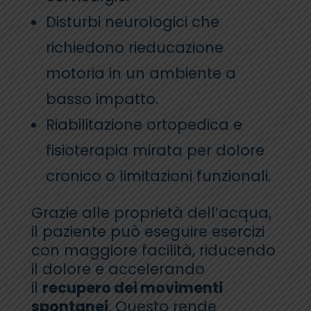
Disturbi neurologici che
richiedono rieducazione
motoria in un ambiente a
basso impatto.
Riabilitazione ortopedica e
fisioterapia mirata per dolore
cronico o limitazioni funzionali.
Grazie alle proprietà dell’acqua,
il paziente può eseguire esercizi
con maggiore facilità, riducendo
il dolore e accelerando
il
recupero dei movimenti
spontanei
. Questo rende