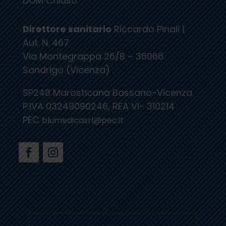
DOM Chiuso
Direttore sanitario
Riccardo Pinali |
Aut. N. 467
Via Montegrappa 26/B – 36066
Sandrigo (Vicenza)
SP248 Marosticana Bassano-Vicenza
P.IVA 03249090246, REA VI- 310214
PEC
blumedicasrl@pec.it