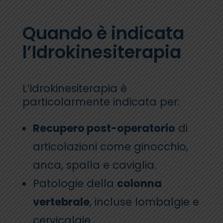
Quando è indicata
l’Idrokinesiterapia
L’idrokinesiterapia è
particolarmente indicata per:
Recupero post-operatorio
di
articolazioni come ginocchio,
anca, spalla e caviglia.
Patologie della
colonna
vertebrale
, incluse lombalgie e
cervicalgie.