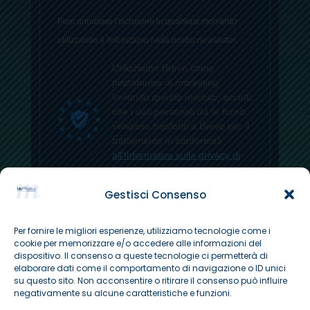
Puoi annullare l'iscrizione in qualsiasi momento
utilizzando il link incluso nella nostra newsletter.
Utilizziamo Brevo come
piattaforma di marketing.
Inviando questo modulo, accetti
che i dati personali da te forniti
vengano trasferiti a Brevo per il
trattamento in conformità
all'Informativa sulla privacy di
Brevo.
Gestisci Consenso
ISCRIVITI
Per fornire le migliori esperienze, utilizziamo tecnologie come i
cookie per memorizzare e/o accedere alle informazioni del
dispositivo. Il consenso a queste tecnologie ci permetterà di
elaborare dati come il comportamento di navigazione o ID unici
su questo sito. Non acconsentire o ritirare il consenso può influire
negativamente su alcune caratteristiche e funzioni.