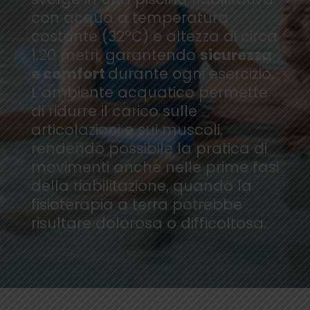
con acqua a temperatura
costante (32°C) e altezza di circa
1,20 metri, garantendo
sicurezza
e comfort
durante ogni esercizio.
L’ambiente acquatico permette
di ridurre il carico sulle
articolazioni e sui muscoli,
rendendo possibile la pratica di
movimenti anche nelle prime fasi
della riabilitazione, quando la
fisioterapia a terra potrebbe
risultare dolorosa o difficoltosa.