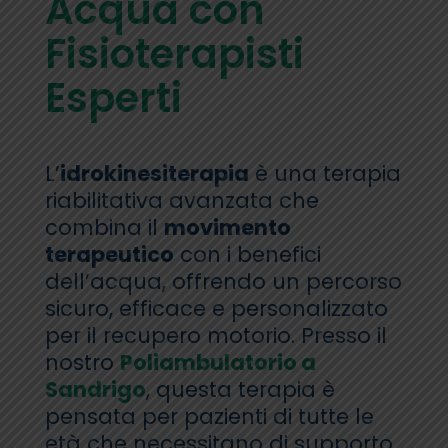
Acqua con
Fisioterapisti
Esperti
L’
idrokinesiterapia
è una terapia
riabilitativa avanzata che
combina il
movimento
terapeutico
con i benefici
dell’acqua, offrendo un percorso
sicuro, efficace e personalizzato
per il recupero motorio. Presso il
nostro
Poliambulatorio a
Sandrigo
, questa terapia è
pensata per pazienti di tutte le
età che necessitano di supporto