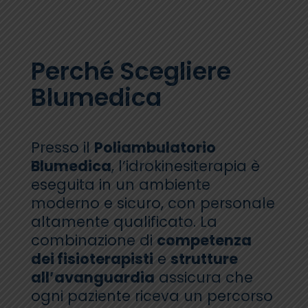
Perché Scegliere
Blumedica
Presso il
Poliambulatorio
Blumedica
, l’idrokinesiterapia è
eseguita in un ambiente
moderno e sicuro, con personale
altamente qualificato. La
combinazione di
competenza
dei fisioterapisti
e
strutture
all’avanguardia
assicura che
ogni paziente riceva un percorso