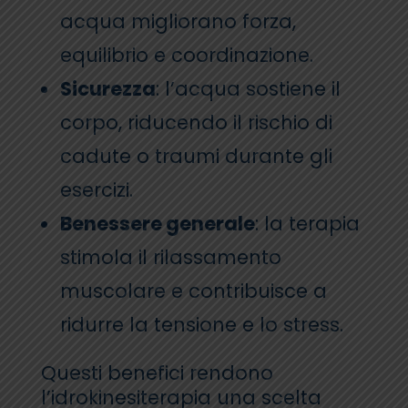
acqua migliorano forza,
equilibrio e coordinazione.
Sicurezza
: l’acqua sostiene il
corpo, riducendo il rischio di
cadute o traumi durante gli
esercizi.
Benessere generale
: la terapia
stimola il rilassamento
muscolare e contribuisce a
ridurre la tensione e lo stress.
Questi benefici rendono
l’idrokinesiterapia una scelta