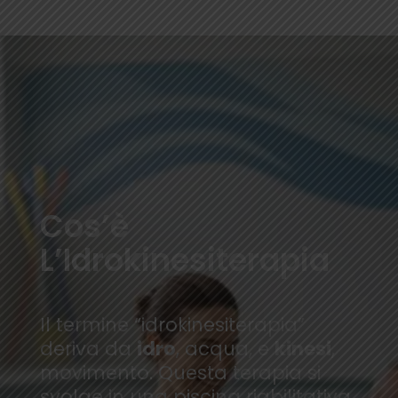
Cos’è
L’Idrokinesiterapia
Il termine “idrokinesiterapia”
deriva da
idro
, acqua, e
kinesi
,
movimento. Questa terapia si
svolge in una piscina riabilitativa