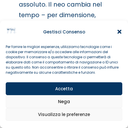
assoluto. Il neo cambia nel
tempo – per dimensione,
forma, colore, spessore –
Gestisci Consenso
oppure inizia a dare sintomi
come prurito, sanguinamento
Per fornire le migliori esperienze, utilizziamo tecnologie come i
cookie per memorizzare e/o accedere alle informazioni del
o irritazione persistente.
dispositivo. Il consenso a queste tecnologie ci permetterà di
elaborare dati come il comportamento di navigazione o ID unici
su questo sito. Non acconsentire o ritirare il consenso può influire
È bene sottolineare che nessuno
negativamente su alcune caratteristiche e funzioni.
di questi segnali, da solo, indica
automaticamente una diagnosi
Accetta
di melanoma: sono campanelli
Nega
d’allarme che giustificano un
approfondimento specialistico,
Visualizza le preferenze
Prenota un appuntamento online
non un motivo di panico. Allo
stesso tempo, anche un solo