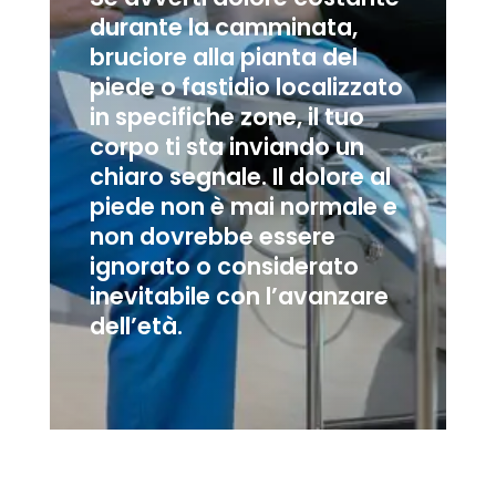
durante la camminata,
bruciore alla pianta del
piede o fastidio localizzato
in specifiche zone, il tuo
corpo ti sta inviando un
chiaro segnale. Il dolore al
piede non è mai normale e
non dovrebbe essere
ignorato o considerato
inevitabile con l’avanzare
dell’età.