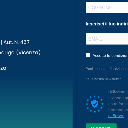
Inserisci il tuo indir
| Aut. N. 467
drigo (Vicenza)
Accetto le condizion
nza
Puoi annullare l'iscrizione 
nella nostra newsletter.
Utilizziam
Inviando qu
da te forni
trattament
di Brevo.