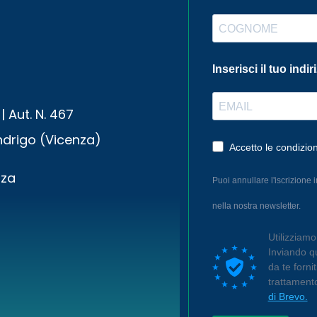
Inserisci il tuo indir
| Aut. N. 467
drigo (Vicenza)
Accetto le condizion
nza
Puoi annullare l'iscrizione 
nella nostra newsletter.
Utilizziam
Inviando qu
da te forni
trattament
di Brevo.