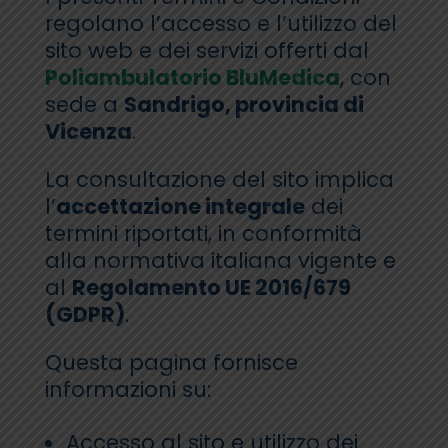
regolano l’accesso e l’utilizzo del
sito web e dei servizi offerti dal
Poliambulatorio BluMedica
, con
sede a
Sandrigo, provincia di
Vicenza
.
La consultazione del sito implica
l’
accettazione integrale
dei
termini riportati, in conformità
alla normativa italiana vigente e
al
Regolamento UE 2016/679
(GDPR)
.
Questa pagina fornisce
informazioni su:
Accesso al sito e utilizzo dei