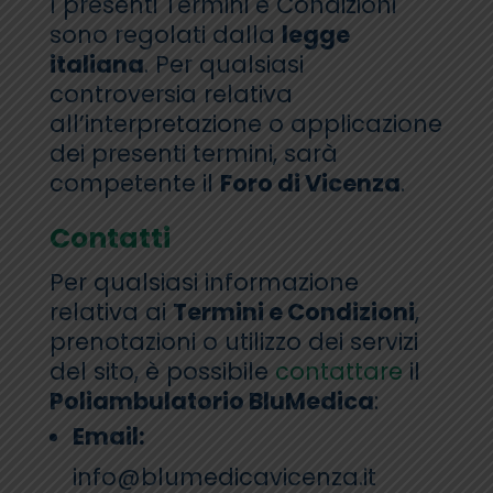
I presenti Termini e Condizioni
sono regolati dalla
legge
italiana
. Per qualsiasi
controversia relativa
all’interpretazione o applicazione
dei presenti termini, sarà
competente il
Foro di Vicenza
.
Contatti
Per qualsiasi informazione
relativa ai
Termini e Condizioni
,
prenotazioni o utilizzo dei servizi
del sito, è possibile
contattare
il
Poliambulatorio BluMedica
:
Email:
info@blumedicavicenza.it