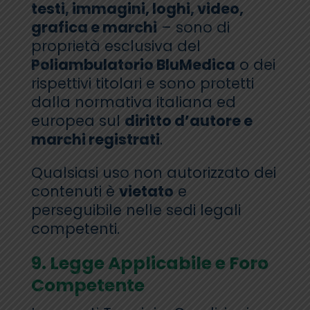
testi, immagini, loghi, video,
grafica e marchi
– sono di
proprietà esclusiva del
Poliambulatorio BluMedica
o dei
rispettivi titolari e sono protetti
dalla normativa italiana ed
europea sul
diritto d’autore e
marchi registrati
.
Qualsiasi uso non autorizzato dei
contenuti è
vietato
e
perseguibile nelle sedi legali
competenti.
9. Legge Applicabile e Foro
Competente