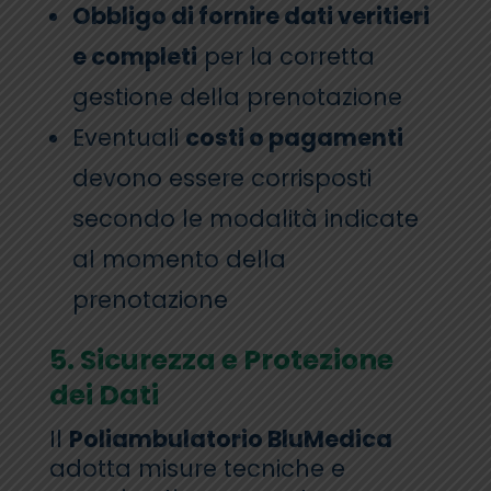
Obbligo di fornire dati veritieri
e completi
per la corretta
gestione della prenotazione
Eventuali
costi o pagamenti
devono essere corrisposti
secondo le modalità indicate
al momento della
prenotazione
5. Sicurezza e Protezione
dei Dati
Il
Poliambulatorio BluMedica
adotta misure tecniche e