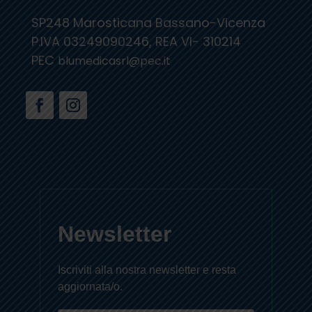
SP248 Marosticana Bassano-Vicenza
P.IVA 03249090246, REA VI- 310214
PEC
blumedicasrl@pec.it
Newsletter
Iscriviti alla nostra newsletter e resta
aggiornata/o.