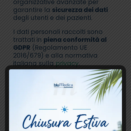
organizzative avanzate per
garantire la
sicurezza dei dati
degli utenti e dei pazienti.
I dati personali raccolti sono
trattati in
piena conformità al
GDPR
(Regolamento UE
2016/679) e alla normativa
italiana sulla
privacy
.
L’utente è responsabile
della
protezione delle proprie
credenziali di accesso e di
qualsiasi attività effettuata
tramite il proprio account.
6. Limitazione di