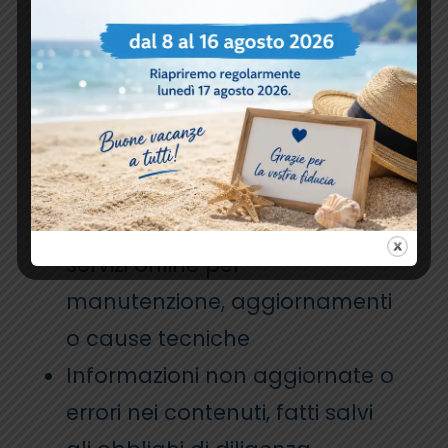
Responsabilità
Il
Poliambulatorio BluMedica
declina qualsiasi responsabilità
per:
Danni diretti o indiretti derivanti
dall’
uso improprio del sito web
Interruzioni temporanee
dei
servizi online per
manutenzione, aggiornamenti
o cause tecniche
Informazioni non aggiornate o
errori nei contenuti, fatti salvi