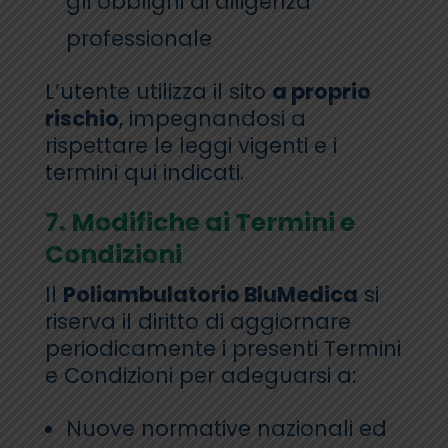
gli obblighi di diligenza
professionale
L’utente utilizza il sito
a proprio
rischio
, impegnandosi a
rispettare le leggi vigenti e i
termini qui indicati.
7. Modifiche ai Termini e
Condizioni
Il
Poliambulatorio BluMedica
si
riserva il diritto di aggiornare
periodicamente i presenti Termini
e Condizioni per adeguarsi a:
Nuove normative nazionali ed