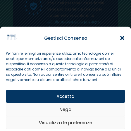
che i dati personali da te forniti
vengano trasferiti a Brevo per il
trattamento in conformità
all'Informativa sulla privacy di
Brevo.
Gestisci Consenso
ISCRIVITI
Per fornire le migliori esperienze, utilizziamo tecnologie come i
cookie per memorizzare e/o accedere alle informazioni del
dispositivo. Il consenso a queste tecnologie ci permetterà di
elaborare dati come il comportamento di navigazione o ID unici
su questo sito. Non acconsentire o ritirare il consenso può influire
negativamente su alcune caratteristiche e funzioni.
Copyright © 2026 Poliambulatorio BluMedica a
Accetta
Sandrigo (VI). All Rights Reserved.
Nega
Visualizza le preferenze
Website creato by
Best Strategy
Prenota un appuntamento online