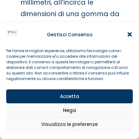
millimetri, all’incirca le
dimensioni di una gomma da
matita, anche se alcuni
Gestisci Consenso
melanomi possono essere
individuati anche a dimensioni
Per fornire le migliori esperienze, utilizziamo tecnologie come i
cookie per memorizzare e/o accedere alle informazioni del
inferiori.
dispositivo. Il consenso a queste tecnologie ci permetterà di
elaborare dati come il comportamento di navigazione o ID unici
E – Evoluzione: probabilmente
su questo sito. Non acconsentire o ritirare il consenso può influire
negativamente su alcune caratteristiche e funzioni.
il criterio più importante in
assoluto. Il neo cambia nel
Accetta
tempo – per dimensione,
Nega
forma, colore, spessore –
Visualizza le preferenze
Prenota un appuntamento online
oppure inizia a dare sintomi