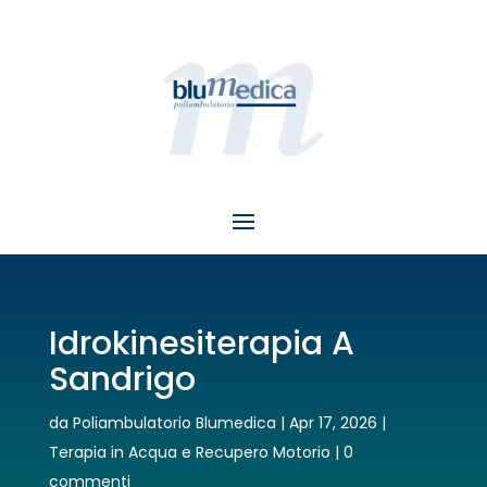
Idrokinesiterapia A
Sandrigo
da
Poliambulatorio Blumedica
|
Apr 17, 2026
|
Terapia in Acqua e Recupero Motorio
|
0
commenti