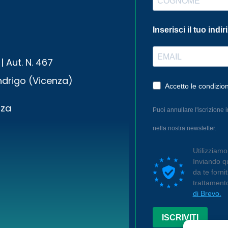
Inserisci il tuo indir
| Aut. N. 467
drigo (Vicenza)
Accetto le condizion
nza
Puoi annullare l'iscrizione 
nella nostra newsletter.
Utilizziam
Inviando qu
da te forni
trattament
di Brevo.
ISCRIVITI